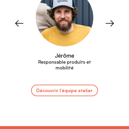
in
Jérôme
onteur
Responsable produits et
Respon
mobilité
Découvrir l’équipe atelier