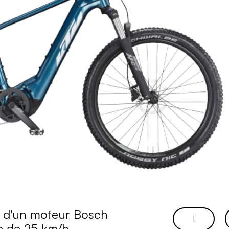
é d'un moteur Bosch
q
e de 25 km/h.