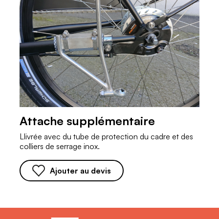
e
a
m
6
7
1
Attache supplémentaire
Llivrée avec du tube de protection du cadre et des
colliers de serrage inox.
Ajouter au devis