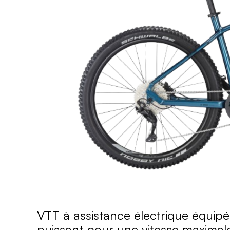
VTT à assistance électrique équip
puissant pour une vitesse maximal