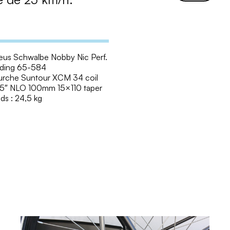
u
a
n
t
i
eus Schwalbe Nobby Nic Perf.
t
lding 65-584
é
urche Suntour XCM 34 coil
d
.5″ NLO 100mm 15×110 taper
ds : 24,5 kg
e
K
T
M
M
a
c
i
n
a
t