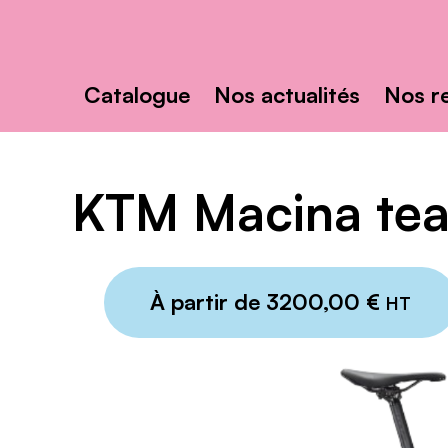
Toutenvélo
solutions
Rechercher
:
Catalogue
Nos actualités
Nos r
KTM Macina te
À partir de
3200,00
€
HT