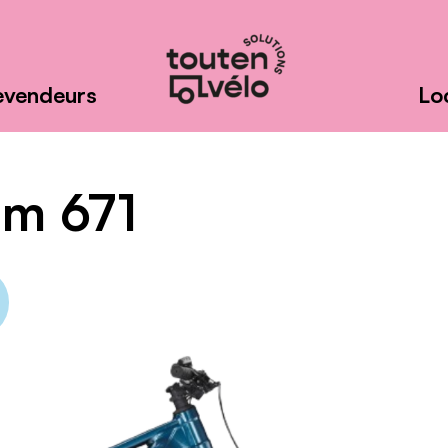
evendeurs
Lo
Fabrication
et
agencement
am 671
de
remorques
et
vélos-
cargos