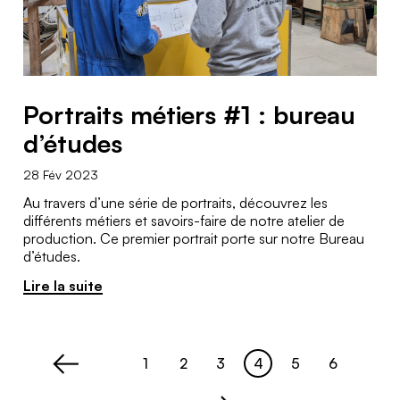
Portraits métiers #1 : bureau
d’études
28 Fév 2023
Au travers d’une série de portraits, découvrez les
différents métiers et savoirs-faire de notre atelier de
production. Ce premier portrait porte sur notre Bureau
d’études.
Lire la suite
1
2
3
4
5
6
Page
Page
Page
Page
Page
Page
<