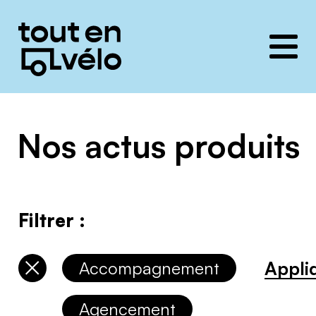
Toutenvélo
solutions
Nos actus produits
Filtrer :
Appli
Accompagnement
Désélectionner
les
catégories
Agencement