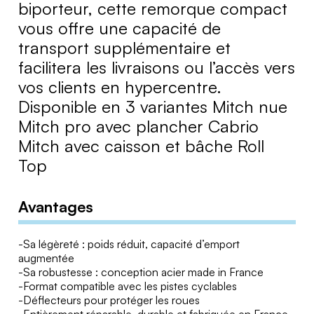
e
biporteur, cette remorque compact
m
vous offre une capacité de
o
transport supplémentaire et
r
facilitera les livraisons ou l’accès vers
q
vos clients en hypercentre.
u
Disponible en 3 variantes Mitch nue
e
v
Mitch pro avec plancher Cabrio
é
Mitch avec caisson et bâche Roll
l
Top
o
M
Avantages
i
t
c
-Sa légèreté : poids réduit, capacité d’emport
h
augmentée
-Sa robustesse : conception acier made in France
-Format compatible avec les pistes cyclables
-Déflecteurs pour protéger les roues
-Entièrement réparable, durable et fabriquée en France