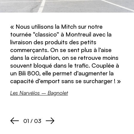
« Nous utilisons la Mitch sur notre
« Cette remorque on l'a testée et
« Nous l'utilisons principalement pour le
tournée “classico” à Montreuil avec la
poussée à fond. Résultat : après
transport de petites charges : livraison de
livraison des produits des petits
ajustement sur la version finale : une
courses, distribution de magazines...
commerçants. On se sent plus à l’aise
Mitch plus robuste, plus maniable, plus
Elle permet de transformer un vélo
dans la circulation, on se retrouve moins
agile. »
traditionnel en vélo-cargo, ce qui est très
souvent bloqué dans le trafic. Couplée à
pratique quand toute la flotte est en
Cargonautes – Paris
un Bili 800, elle permet d’augmenter la
circulation. L'ajout de la bâche est très
capacité d’emport sans se surcharger ! »
appréciable les jours de pluie et pour
mettre du volume en hauteur. »
Les Narvélos – Bagnolet
Toutenvélo Rouen – Rouen
01 / 03