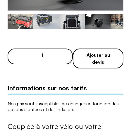
q
Ajouter au
u
devis
a
n
t
Informations sur nos tarifs
i
t
Nos prix sont susceptibles de changer en fonction des
é
options ajoutées et de l’inflation.
d
e
Couplée à votre vélo ou votre
R